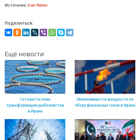
Источник:
Iran News
Поделиться:
Ещё новости
Готовится план
Увеличиваются мощности по
трансформации рыболовства
сбору факельных газов в Иране
в Иране