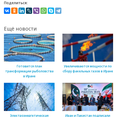
Поделиться:
Ещё новости
Готовится план
Увеличиваются мощности по
трансформации рыболовства
сбору факельных газов в Иране
в Иране
Электроэнергетическая
Иран и Пакистан подписали