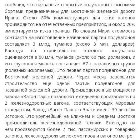
сообщил, что названные открытые полувагоны с высокими
бортами предназначены для Восточной железной дороги
Ирана. Около 80% комплектующих для этих вагонов
производится на отечественных предприятиях, и около 20%
импортируются из-за границы. По словам Мири, стоимость
контракта на изготовление названной партии полувагонов
составляет 3 млрд. туманов (около 3 млн. долларов).
Расходы на строительство каждого полувагона
оцениваются в 60 млн. туманов (около 60 тыс. долларов), и
его грузоподъемность составляет 67 т навалочных грузов
(полезных ископаемых). Это первая партия полувагонов для
Восточной железной дороги. Через месяц завершится
строительство еще одной партии полувагонов для
названной железной дороги. Производственные мощности
завода «Вагон Парс» позволяют ежедневно производить по
2 железнодорожных вагона, соответствующих мировым
стандартам. Завод «Вагон Парс» в Эраке имеет 30-летнюю
историю. Это крупнейший на Ближнем и Среднем Востоке
производитель железнодорожной техники. Ежегодно на
нем производится более 2 тыс. пассажирских и товарных
вагонов, железнодорожных локомотивов и вагонов метро.