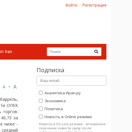
Войти
Регистрация
in Iran
Подписка
A
A
Аналитика Иран.ру
баррель,
Экономика
фти ОПЕК
Политика
ь торгов.
Новость в Online режиме
40,73 за
е ниже -
Новости в On-Line режиме - мгновенное
получение новости сразу после
к средний