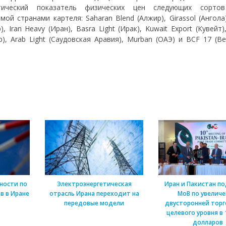
тический показатель физических цен следующих сортов
ой странами картеля: Saharan Blend (Алжир), Girassol (Ангола)
), Iran Heavy (Иран), Basra Light (Ирак), Kuwait Export (Кувейт),
ар), Arab Light (Саудовская Аравия), Murban (ОАЭ) и BCF 17 (Ве
ности по
Электроэнергетическая
Иран и Пакистан п
в в Иране
отрасль Ирана переходит на
МоВ по увелич
передовые модели
двусторонней торг
целевого уровня в 
долларов