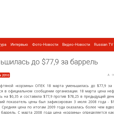
тура
Интервью
Фото-Новости
Видео-Новости
Russian TV 
ьшилась до $77,9 за баррель
а 2010
A
фтяной «корзины» ОПЕК 18 марта уменьшилась до $77,9 за 
ся в официальном сообщении организации. 18 марта цена не
сь на $0,35 и составила $77,9 против $78,25 в предыдущий ден
ий показатель цены был зафиксирован 3 июля 2008 года - $1
. Средняя цена по итогам 2009 года оказалась более чем вдво
а баррель. С марта 2008 года цена «корзины» определяется ка