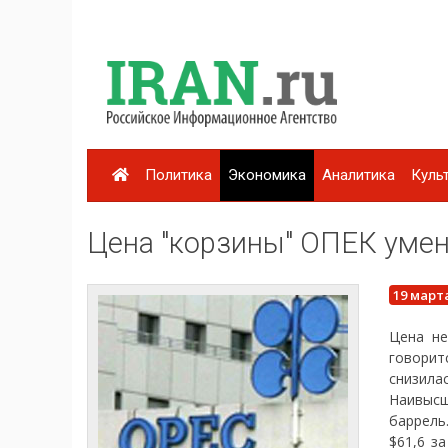
Политика
Экономика
Аналитика
Куль
Цена "корзины" ОПЕК умен
19 март
Цена не
говорит
снизила
Наивысш
баррель
$61,6 з