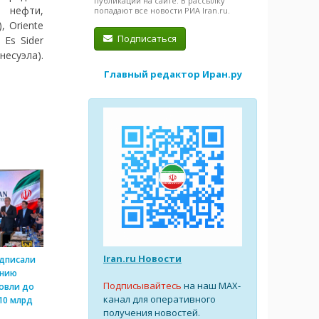
публикации на сайте. В рассылку
 нефти,
попадают все новости РИА Iran.ru.
, Oriente
Подписаться
 Es Sider
несуэла).
Главный редактор Иран.ру
Iran.ru Новости
одписали
ению
Подписывайтесь
на наш MAX-
овли до
канал для оперативного
10 млрд
получения новостей.