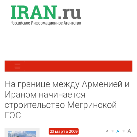
На границе между Арменией и
Ираном начинается
строительство Мегринской
ГЭС
A
A
23 марта 2009
A