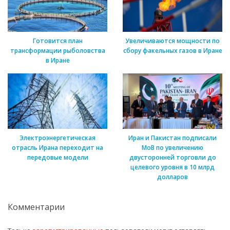
Готовится план
Увеличиваются мощности по
трансформации рыболовства
сбору факельных газов в Иране
в Иране
Электроэнергетическая
Иран и Пакистан подписали
отрасль Ирана переходит на
МоВ по увеличению
передовые модели
двусторонней торговли до
целевого уровня в 10 млрд
долларов
Комментарии