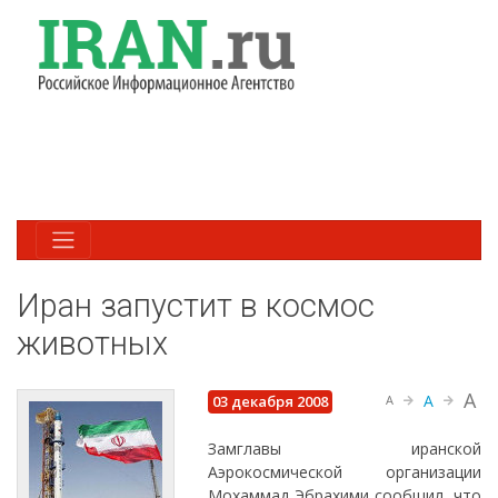
Иран запустит в космос
животных
A
A
03 декабря 2008
A
Замглавы иранской
Аэрокосмической организации
Мохаммад Эбрахими сообщил, что