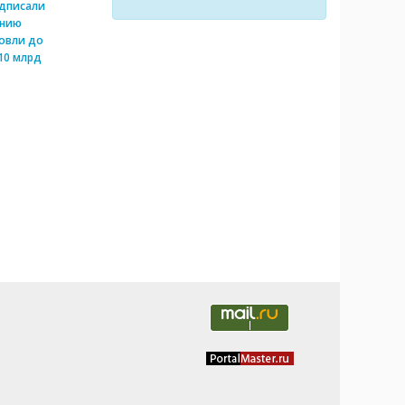
одписали
ению
овли до
10 млрд