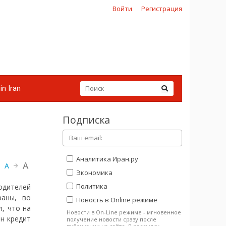
Войти
Регистрация
in Iran
Подписка
Аналитика Иран.ру
A
A
Экономика
Политика
дителей
раны, во
Новость в Online режиме
, что на
Новости в On-Line режиме - мгновенное
н кредит
получение новости сразу после