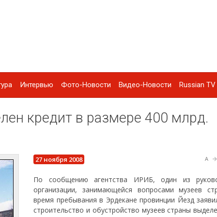
тура
Интервью
Фото-Новости
Видео-Новости
Russian TV 
лен кредит в размере 400 млрд.
27 ноября 2008
A
По сообщению агентства ИРИБ, один из руково
организации, занимающейся вопросами музеев ст
время пребывания в Эрдекане провинции Йезд заявил
строительство и обустройство музеев страны выделе