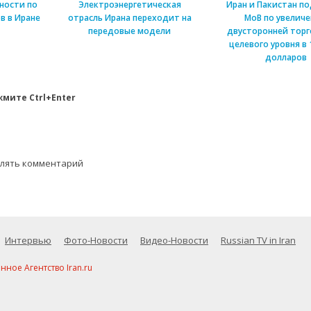
ности по
Электроэнергетическая
Иран и Пакистан п
в в Иране
отрасль Ирана переходит на
МоВ по увелич
передовые модели
двусторонней торг
целевого уровня в 
долларов
мите Ctrl+Enter
влять комментарий
Интервью
Фото-Новости
Видео-Новости
Russian TV in Iran
ое Агентство Iran.ru