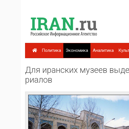
Политика
Экономика
Аналитика
Куль
Для иранских музеев выде
риалов