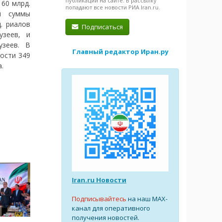
публикации на сайте. В рассылку
 60 млрд.
попадают все новости РИА Iran.ru.
й суммы
. риалов
Подписаться
узеев, и
узеев. В
Главный редактор Иран.ру
ости 349
.
Iran.ru Новости
Подписывайтесь
на наш MAX-
канал для оперативного
получения новостей.