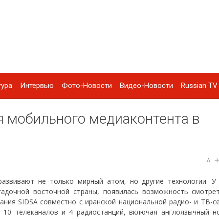
тура
Интервью
Фото-Новости
Видео-Новости
Russian TV 
я мобильного медиаконтента в
A
развивают не только мирный атом, но другие технологии. У
агадочной восточной страны, появилась возможность смотре
ания SIDSA совместно с иранской национальной радио- и ТВ-се
 10 телеканалов и 4 радиостанций, включая англоязычный н