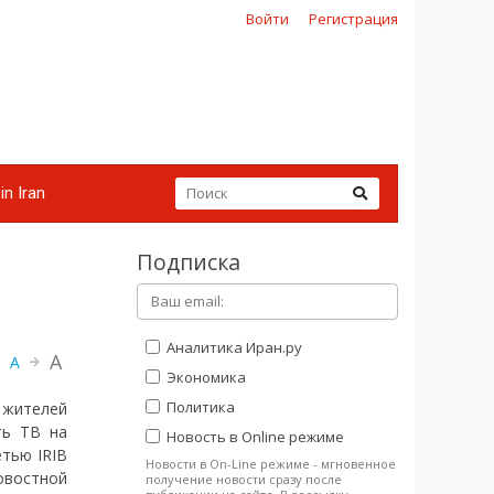
Войти
Регистрация
in Iran
Подписка
Аналитика Иран.ру
A
A
Экономика
Политика
 жителей
ть ТВ на
Новость в Online режиме
тью IRIB
Новости в On-Line режиме - мгновенное
овостной
получение новости сразу после