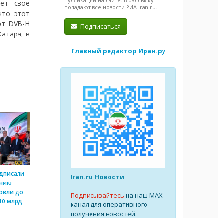
публикации на сайте. В рассылку
нет свое
попадают все новости РИА Iran.ru.
что этот
рт DVB-H
Подписаться
атара, в
Главный редактор Иран.ру
одписали
Iran.ru Новости
ению
овли до
Подписывайтесь
на наш MAX-
10 млрд
канал для оперативного
получения новостей.