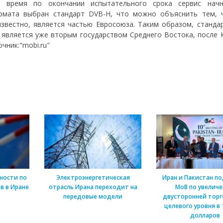
е время по окончании испытательного срока сервис нач
ормата выбран стандарт DVB-H, что можно объяснить тем, 
известно, является частью Евросоюза. Таким образом, станда
 является уже вторым государством Среднего Востока, после К
чник:"mobi.ru"
ности по
Электроэнергетическая
Иран и Пакистан п
в в Иране
отрасль Ирана переходит на
МоВ по увелич
передовые модели
двусторонней торг
целевого уровня в 
долларов