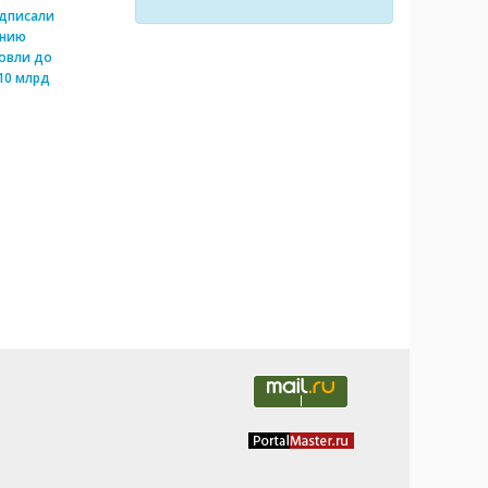
одписали
ению
овли до
10 млрд