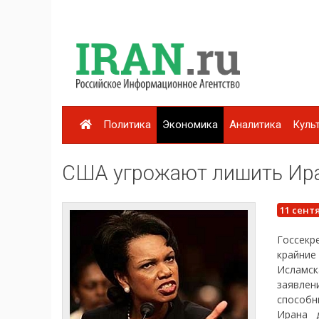
Политика
Экономика
Аналитика
Куль
США угрожают лишить Ира
11 сент
Госсекр
крайние
Исламск
заявлен
способн
Ирана 