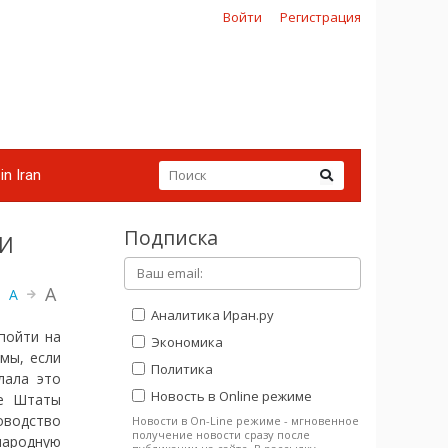
Войти
Регистрация
in Iran
Подписка
и
A
A
Аналитика Иран.ру
пойти на
Экономика
мы, если
Политика
лала это
Новость в Online режиме
ые Штаты
оводство
Новости в On-Line режиме - мгновенное
получение новости сразу после
народную