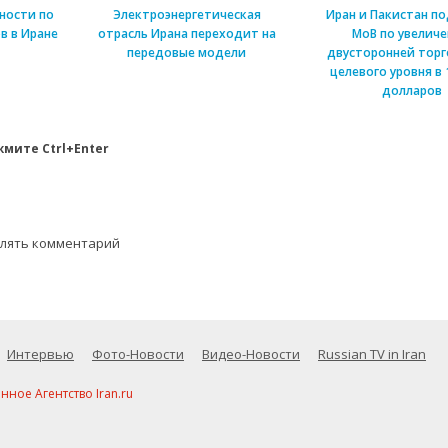
ности по
Электроэнергетическая
Иран и Пакистан п
в в Иране
отрасль Ирана переходит на
МоВ по увелич
передовые модели
двусторонней торг
целевого уровня в 
долларов
мите Ctrl+Enter
влять комментарий
Интервью
Фото-Новости
Видео-Новости
Russian TV in Iran
ое Агентство Iran.ru