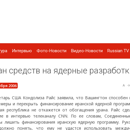
тура
Интервью
Фото-Новости
Видео-Новости
Russian TV 
н средств на ядерные разработк
ября 2006
A
етарь США Кондолиза Райс заявила, что Вашингтон способен 
 меры и перекрыть финансирование иранской ядерной програм
ая республика не откажется от обогащения урана. Райс сде
ие в интервью телеканалу СNN. По ее словам, Соединенн
ы лишить финансирования иранскую ядерную программу. Рук
должно понять, что ему не удастся использовать между