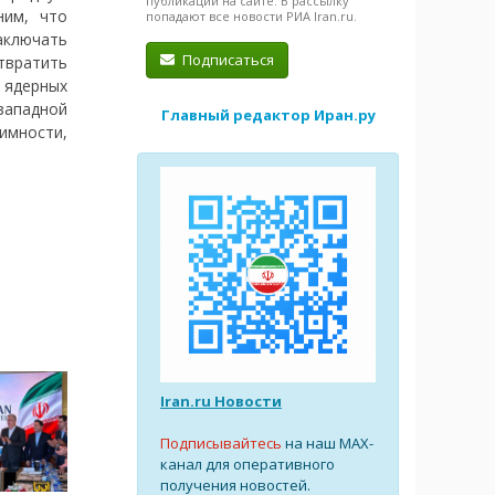
публикации на сайте. В рассылку
ним, что
попадают все новости РИА Iran.ru.
аключать
Подписаться
твратить
 ядерных
западной
Главный редактор Иран.ру
имности,
Iran.ru Новости
Подписывайтесь
на наш MAX-
канал для оперативного
получения новостей.