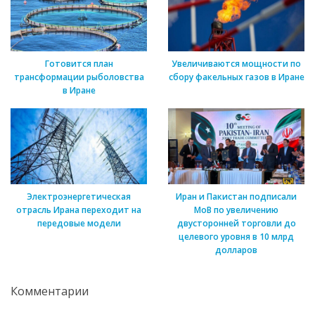
Готовится план
Увеличиваются мощности по
трансформации рыболовства
сбору факельных газов в Иране
в Иране
Электроэнергетическая
Иран и Пакистан подписали
отрасль Ирана переходит на
МоВ по увеличению
передовые модели
двусторонней торговли до
целевого уровня в 10 млрд
долларов
Комментарии