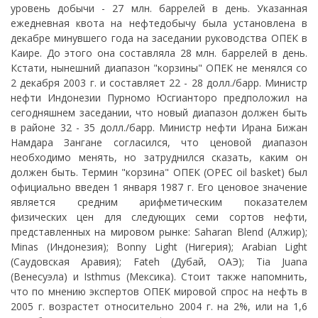
уровень добычи - 27 млн. баррелей в день. Указанная
ежедневная квота на нефтедобычу была установлена в
декабре минувшего года на заседании руководства ОПЕК в
Каире. До этого она составляла 28 млн. баррелей в день.
Кстати, нынешний диапазон "корзины" ОПЕК не менялся со
2 декабря 2003 г. и составляет 22 - 28 долл./барр. Министр
нефти Индонезии Пурномо Юсгианторо предположил на
сегодняшнем заседании, что новый диапазон должен быть
в районе 32 - 35 долл./барр. Министр нефти Ирана Бижан
Намдара Зангане согласился, что ценовой диапазон
необходимо менять, но затруднился сказать, каким он
должен быть. Термин "корзина" ОПЕК (OPEC oil basket) был
официально введен 1 января 1987 г. Его ценовое значение
является средним арифметическим показателем
физических цен для следующих семи сортов нефти,
представленных на мировом рынке: Saharan Blend (Алжир);
Minas (Индонезия); Bonny Light (Нигерия); Arabian Light
(Саудовская Аравия); Fateh (Дубай, ОАЭ); Tia Juana
(Венесуэла) и Isthmus (Мексика). Стоит также напомнить,
что по мнению экспертов ОПЕК мировой спрос на нефть в
2005 г. возрастет относительно 2004 г. на 2%, или на 1,6