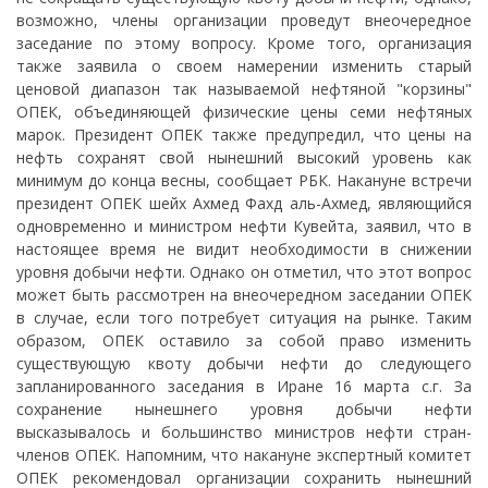
возможно, члены организации проведут внеочередное
заседание по этому вопросу. Кроме того, организация
также заявила о своем намерении изменить старый
ценовой диапазон так называемой нефтяной "корзины"
ОПЕК, объединяющей физические цены семи нефтяных
марок. Президент ОПЕК также предупредил, что цены на
нефть сохранят свой нынешний высокий уровень как
минимум до конца весны, сообщает РБК. Накануне встречи
президент ОПЕК шейх Ахмед Фахд аль-Ахмед, являющийся
одновременно и министром нефти Кувейта, заявил, что в
настоящее время не видит необходимости в снижении
уровня добычи нефти. Однако он отметил, что этот вопрос
может быть рассмотрен на внеочередном заседании ОПЕК
в случае, если того потребует ситуация на рынке. Таким
образом, ОПЕК оставило за собой право изменить
существующую квоту добычи нефти до следующего
запланированного заседания в Иране 16 марта с.г. За
сохранение нынешнего уровня добычи нефти
высказывалось и большинство министров нефти стран-
членов ОПЕК. Напомним, что накануне экспертный комитет
ОПЕК рекомендовал организации сохранить нынешний