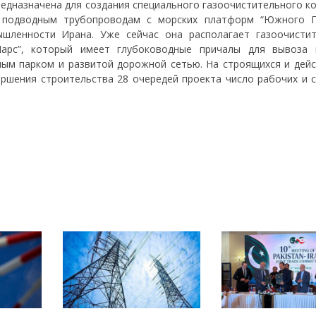
редназначена для создания специального газоочистительного к
 подводным трубопроводам с морских платформ “Южного П
ышленности Ирана. Уже сейчас она располагает газоочисти
арс”, который имеет глубоководные причалы для вывоза 
ным парком и развитой дорожной сетью. На строящихся и дей
вершения строительства 28 очередей проекта число рабочих и 