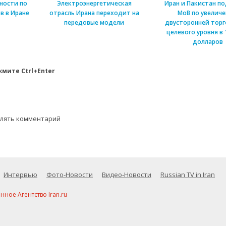
ности по
Электроэнергетическая
Иран и Пакистан п
в в Иране
отрасль Ирана переходит на
МоВ по увелич
передовые модели
двусторонней торг
целевого уровня в 
долларов
мите Ctrl+Enter
влять комментарий
Интервью
Фото-Новости
Видео-Новости
Russian TV in Iran
ое Агентство Iran.ru