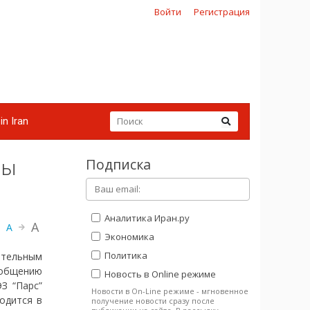
Войти
Регистрация
in Iran
Подписка
ны
Аналитика Иран.ру
A
A
Экономика
Политика
ительным
ообщению
Новость в Online режиме
З “Парс”
Новости в On-Line режиме - мгновенное
одится в
получение новости сразу после