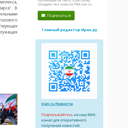
публикации на сайте. В рассылку
омплекса,
попадают все новости РИА Iran.ru.
арса”. В
тельными
Подписаться
газового
ствующих
Главный редактор Иран.ру
служащих
Iran.ru Новости
Подписывайтесь
на наш MAX-
канал для оперативного
получения новостей.