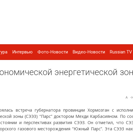
тура
Интервью
Фото-Новости
Видео-Новости
Russian TV 
кономической энергетической зо
A
тоялась встреча губернатора провинции Хормозган с исполн
еской зоны (СЭЭЗ) “Парс” доктором Мехди Карбасияном. По с
стоянии и перспективах развития СЭЭЗ. Он отметил, что СЭЭ
орского газового месторождения “Южный Парс”. Эта СЭЭЗ нах