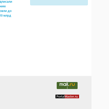
одписали
ению
овли до
10 млрд