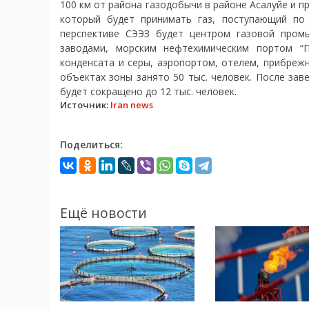
100 км от района газодобычи в районе Асалуйе и п
который будет принимать газ, поступающий по
перспективе СЭЭЗ будет центром газовой пром
заводами, морским нефтехимическим портом “П
конденсата и серы, аэропортом, отелем, прибреж
объектах зоны занято 50 тыс. человек. После за
будет сокращено до 12 тыс. человек.
Источник:
Iran news
Поделиться:
Ещё новости