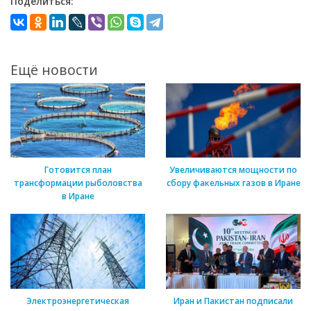
Поделиться:
Ещё новости
Готовится план
Увеличиваются мощности по
трансформации рыболовства
сбору факельных газов в Иране
в Иране
Электроэнергетическая
Иран и Пакистан подписали