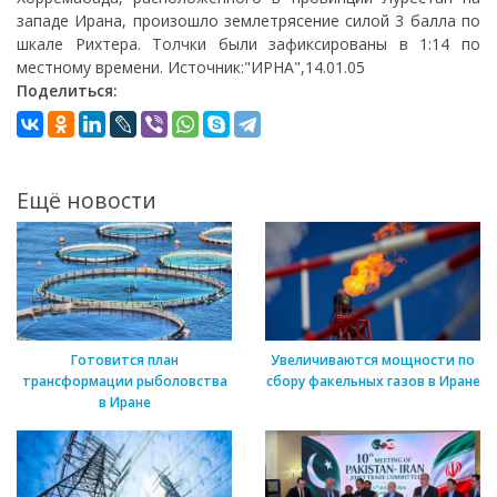
западе Ирана, произошло землетрясение силой 3 балла по
шкале Рихтера. Толчки были зафиксированы в 1:14 по
местному времени. Источник:"ИРНА",14.01.05
Поделиться:
Ещё новости
Готовится план
Увеличиваются мощности по
трансформации рыболовства
сбору факельных газов в Иране
в Иране