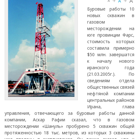
A
A
A
Буровые работы 10
новых скважин в
газовом
месторождении на
юге провинции Фарс,
стоимость которых
составила примерно
$50 млн. завершатся
к началу нового
иранского года
(21.03.2005г.). По
сведениям отдела
общественных связей
нефтяной компании
центральных районов
Ирана, глава
управления, отвечающего за буровые работы данной
компании, Аскар Рафии сказал, что в газовом
месторождении «Шануль» пробурено 5 скважин общей
протяженностью 18 тыс. метров, из которых 3 скважины