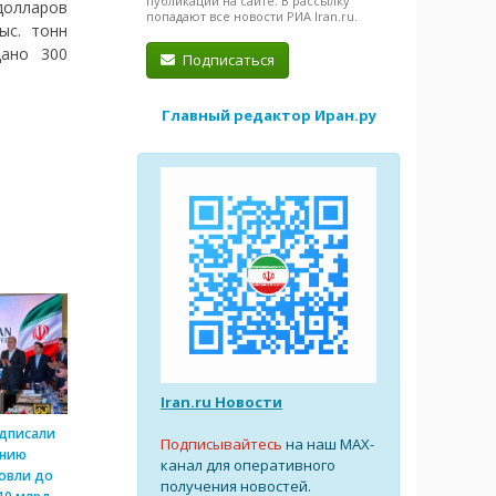
публикации на сайте. В рассылку
долларов
попадают все новости РИА Iran.ru.
ыс. тонн
дано 300
Подписаться
Главный редактор Иран.ру
Iran.ru Новости
одписали
Подписывайтесь
на наш MAX-
ению
канал для оперативного
овли до
получения новостей.