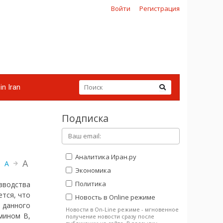
Войти
Регистрация
in Iran
Подписка
Аналитика Иран.ру
A
A
Экономика
Политика
зводства
ется, что
Новость в Online режиме
 данного
Новости в On-Line режиме - мгновенное
мином В,
получение новости сразу после