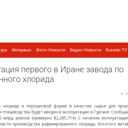
тура
Интервью
Фото-Новости
Видео-Новости
Russian TV 
ация первого в Иране завода по
нного хлорида
A
о хлорида в порошковой форме в качестве сырья для прои
 птицеводства будет введен в эксплуатацию в Гургане. Сообща
 млрд. риалов (примерно $2,285,714). С началом эксплуатации
ласти производства рафинированного хлорида, богатого вита