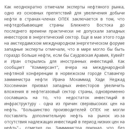
Как неоднократно отмечали эксперты нефтяного рынка,
одно из основных препятствий для увеличения добычи
нефти в странах-членах ОПЕК заключается в том, что
нефтедобывающие страны Ближнего Востока до
последнего времени практически не допускали западных
инвесторов в энергетический сектор. Еще в мае этого года
на амстердамском международном энергетическом форуме
западные эксперты отмечали, что в мире могло бы быть
гораздо больше нефти, если бы Саудовская Аравия, Кувейт
и Иран открылись для иностранных инвестиций. Как
сообщает "Коммерсант", вчера на международной
нефтяной конференции в норвежском городе Ставангер
замминистра нефти Ирана Мохаммад Хади Неджад
Хоссеиниан призвал западных инвесторов увеличить
вложения в нефтегазовый сектор страны, одновременно
сославшись на то, что недостаток инвестиций в
инфраструктуру - одна из причин сверхвысоких цен на
нефть. "Большинство производителей ОПЕК не могли
поставлять дополнительную нефть на рынок из-за
отсутствия надлежащих инвестиций в период низких цен на
нефть",- отметил он. Замминистра признал, что без