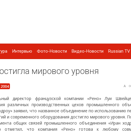
тура
Интервью
Фото-Новости
Видео-Новости
Russian TV 
остигла мирового уровня
 2004
A
льный директор французской компании «Рено» Луи Швейц
ия различных производственных цехов промышленного объ
одроу» заявил, что названное объединение по использованию п
гий и современного оборудования достигло мирового уровня. П
мента общих связей промышленного объединения «Иран ходр
р отметил, что компания «Рено» готова к любому совм