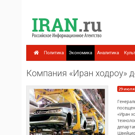
Политика
Экономика
Аналитика
Куль
Компания «Иран ходроу» д
29 июля
Генера
посещен
«Иран х
техноло
департа
Швейце