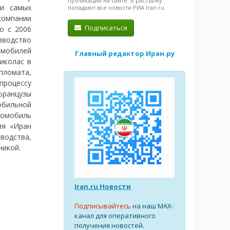
публикации на сайте. В рассылку
 и самых
попадают все новости РИА Iran.ru.
 компании
Подписаться
о с 2006
зводство
омобилей
Главный редактор Иран.ру
иколас в
пломата,
процессу
французы
обильной
томобиль
ия «Иран
водства,
никой.
Iran.ru Новости
Подписывайтесь
на наш MAX-
канал для оперативного
получения новостей.