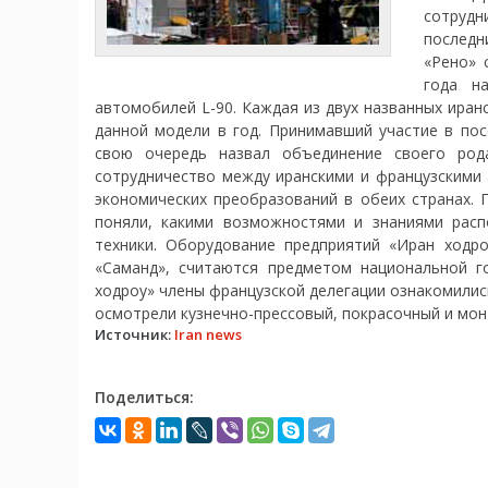
сотрудн
последн
«Рено» 
года н
автомобилей L-90. Каждая из двух названных иран
данной модели в год. Принимавший участие в по
свою очередь назвал объединение своего рода
сотрудничество между иранскими и французскими
экономических преобразований в обеих странах. 
поняли, какими возможностями и знаниями рас
техники. Оборудование предприятий «Иран ходр
«Саманд», считаются предметом национальной г
ходроу» члены французской делегации ознакомилис
осмотрели кузнечно-прессовый, покрасочный и мо
Источник:
Iran news
Поделиться: