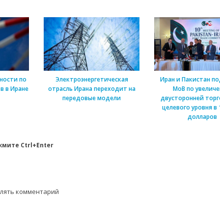
ности по
Электроэнергетическая
Иран и Пакистан п
в в Иране
отрасль Ирана переходит на
МоВ по увелич
передовые модели
двусторонней торг
целевого уровня в 
долларов
мите Ctrl+Enter
влять комментарий