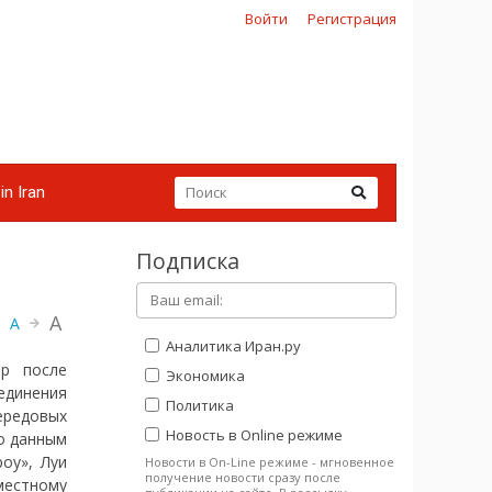
Войти
Регистрация
in Iran
Подписка
A
A
Аналитика Иран.ру
ер после
Экономика
единения
Политика
ередовых
Новость в Online режиме
о данным
оу», Луи
Новости в On-Line режиме - мгновенное
получение новости сразу после
естному