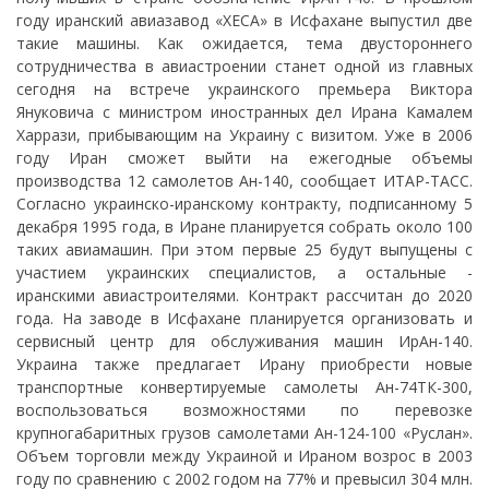
году иранский авиазавод «ХЕСА» в Исфахане выпустил две
такие машины. Как ожидается, тема двустороннего
сотрудничества в авиастроении станет одной из главных
сегодня на встрече украинского премьера Виктора
Януковича с министром иностранных дел Ирана Камалем
Харрази, прибывающим на Украину с визитом. Уже в 2006
году Иран сможет выйти на ежегодные объемы
производства 12 самолетов Ан-140, сообщает ИТАР-ТАСС.
Согласно украинско-иранскому контракту, подписанному 5
декабря 1995 года, в Иране планируется собрать около 100
таких авиамашин. При этом первые 25 будут выпущены с
участием украинских специалистов, а остальные -
иранскими авиастроителями. Контракт рассчитан до 2020
года. На заводе в Исфахане планируется организовать и
сервисный центр для обслуживания машин ИрАн-140.
Украина также предлагает Ирану приобрести новые
транспортные конвертируемые самолеты Ан-74ТК-300,
воспользоваться возможностями по перевозке
крупногабаритных грузов самолетами Ан-124-100 «Руслан».
Объем торговли между Украиной и Ираном возрос в 2003
году по сравнению с 2002 годом на 77% и превысил 304 млн.