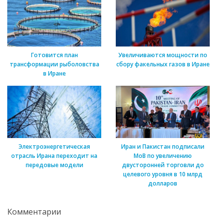
Готовится план
Увеличиваются мощности по
трансформации рыболовства
сбору факельных газов в Иране
в Иране
Электроэнергетическая
Иран и Пакистан подписали
отрасль Ирана переходит на
МоВ по увеличению
передовые модели
двусторонней торговли до
целевого уровня в 10 млрд
долларов
Комментарии