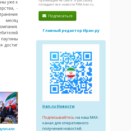
публикации на сайте. В рассылку
аны уже к
попадают все новости РИА Iran.ru.
рства, -
транение
Подписаться
з месяц
омпания.
Главный редактор Иран.ру
ебителей
 паутины
ия достиг
Iran.ru Новости
Подписывайтесь
на наш MAX-
канал для оперативного
получения новостей.
одписали