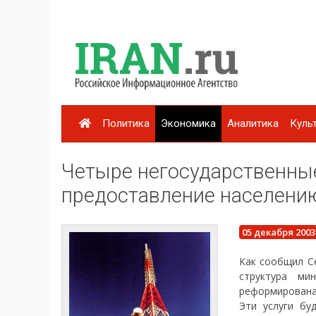
Политика
Экономика
Аналитика
Куль
Четыре негосударственны
предоставление населению
05 декабря 2003
Как сообщил С
структура ми
реформирована,
Эти услуги бу