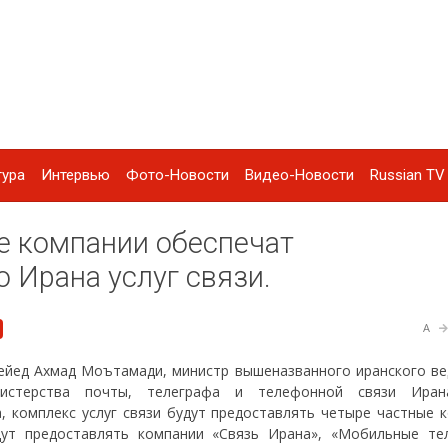
тура
Интервью
Фото-Новости
Видео-Новости
Russian TV 
е компании обеспечат
 Ирана услуг связи.
A
ейед Ахмад Моътамади, министр вышеназванного иранского ве
нистерства почты, телеграфа и телефонной связи Иран
 комплекс услуг связи будут предоставлять четыре частные к
дут предоставлять компании «Связь Ирана», «Мобильные те