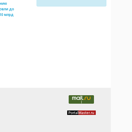
ению
овли до
10 млрд