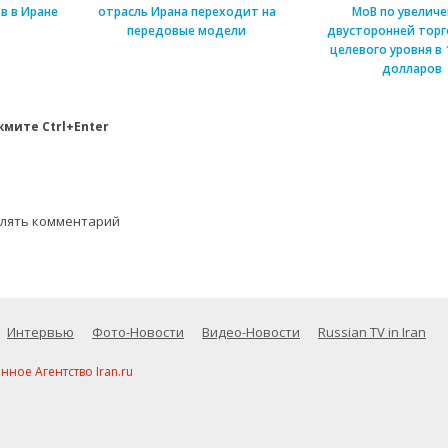
в в Иране
отрасль Ирана переходит на
МоВ по увелич
передовые модели
двусторонней торг
целевого уровня в 
долларов
мите Ctrl+Enter
влять комментарий
Интервью
Фото-Новости
Видео-Новости
Russian TV in Iran
ое Агентство Iran.ru