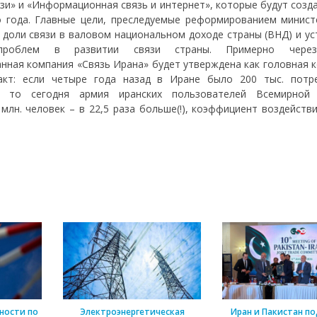
зи» и «Информационная связь и интернет», которые будут созд
о года. Главные цели, преследуемые реформированием министе
 доли связи в валовом национальном доходе страны (ВНД) и ус
 проблем в развитии связи страны. Примерно чере
нная компания «Связь Ирана» будет утверждена как головная к
кт: если четыре года назад в Иране было 200 тыс. потр
уг, то сегодня армия иранских пользователей Всемирной
 млн. человек – в 22,5 раза больше(!), коэффициент воздейств
ности по
Электроэнергетическая
Иран и Пакистан п