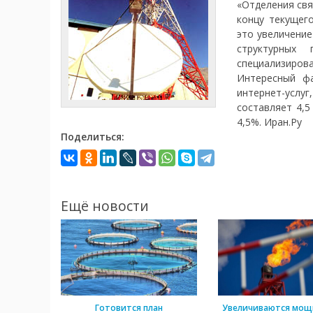
«Отделения свя
концу текущег
это увеличение
структурных
специализирова
Интересный фа
интернет-усл
составляет 4,5
4,5%. Иран.Ру
Поделиться:
Ещё новости
Готовится план
Увеличиваются мощ