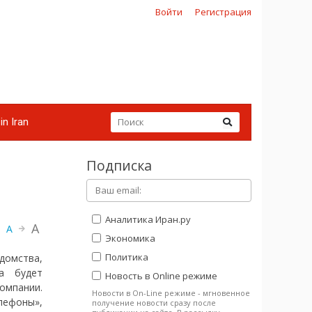
Войти
Регистрация
in Iran
Подписка
Аналитика Иран.ру
A
A
Экономика
Политика
домства,
а будет
Новость в Online режиме
омпании.
Новости в On-Line режиме - мгновенное
лефоны»,
получение новости сразу после