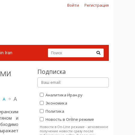
Войти
Регистрация
in Iran
Подписка
ями
Аналитика Иран.ру
A
A
Экономика
Политика
иранским
тяном и
Новость в Online режиме
бходимо
Новости в On-Line режиме - мгновенное
выражает
получение новости сразу после