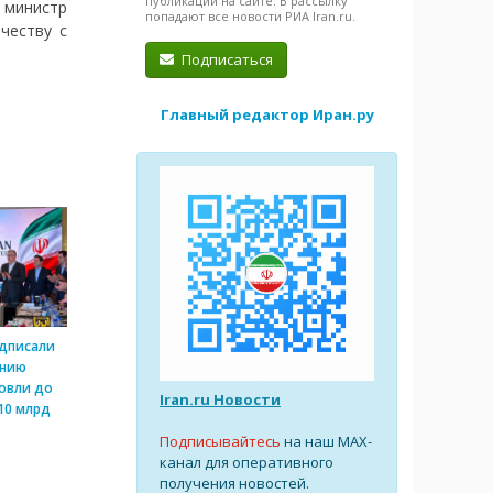
публикации на сайте. В рассылку
 министр
попадают все новости РИА Iran.ru.
честву с
Подписаться
Главный редактор Иран.ру
одписали
ению
овли до
Iran.ru Новости
10 млрд
Подписывайтесь
на наш MAX-
канал для оперативного
получения новостей.