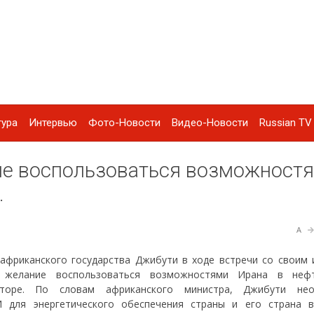
тура
Интервью
Фото-Новости
Видео-Новости
Russian TV 
е воспользоваться возможност
.
A
африканского государства Джибути в ходе встречи со своим 
о желание воспользоваться возможностями Ирана в неф
екторе. По словам африканского министра, Джибути нео
И для энергетического обеспечения страны и его страна 