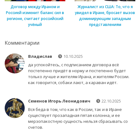
Договор между Ираном и
Журналист из США: То, что я
Россией изменит баланс сил в
увидел в Иране, бросает вызов
регионе, считает российский
доминирующим западным
учёный
представлениям
Комментарии
Владислав
10.10.2025
да успокойтесь, с подписанием договора всё
постепенно придёт в норму и постепенно будет
только лучше и жителям Ирана, и жителям России.
как говорится, собаки лают, а караван идёт.
Семенов Игорь Леонидович
22.10.2025
Вся беда в том, что как в России, так и в Иране
существует прозападная пятая колонна, и ее
мерзопакостную сущность нельзя сбрасывать со
счетов.