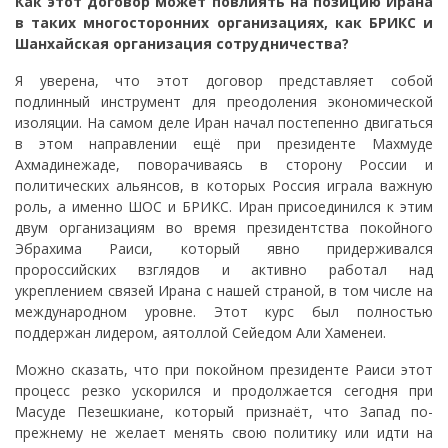
Как этот договор может повлиять на позицию Ирана
в таких многосторонних организациях, как БРИКС и
Шанхайская организация сотрудничества?
Я уверена, что этот договор представляет собой
подлинный инструмент для преодоления экономической
изоляции. На самом деле Иран начал постепенно двигаться
в этом направлении ещё при президенте Махмуде
Ахмадинежаде, поворачиваясь в сторону России и
политических альянсов, в которых Россия играла важную
роль, а именно ШОС и БРИКС. Иран присоединился к этим
двум организациям во время президентства покойного
Эбрахима Раиси, который явно придерживался
пророссийских взглядов и активно работал над
укреплением связей Ирана с нашей страной, в том числе на
международном уровне. Этот курс был полностью
поддержан лидером, аятоллой Сейедом Али Хаменеи.
Можно сказать, что при покойном президенте Раиси этот
процесс резко ускорился и продолжается сегодня при
Масуде Пезешкиане, который признаёт, что Запад по-
прежнему не желает менять свою политику или идти на