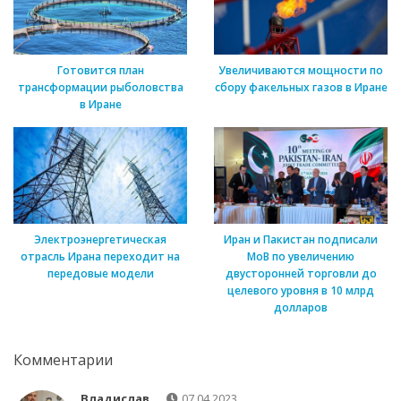
Готовится план
Увеличиваются мощности по
трансформации рыболовства
сбору факельных газов в Иране
в Иране
Электроэнергетическая
Иран и Пакистан подписали
отрасль Ирана переходит на
МоВ по увеличению
передовые модели
двусторонней торговли до
целевого уровня в 10 млрд
долларов
Комментарии
Владислав
07.04.2023