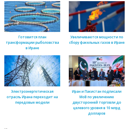
Готовится план
Увеличиваются мощности по
трансформации рыболовства
сбору факельных газов в Иране
в Иране
Электроэнергетическая
Иран и Пакистан подписали
отрасль Ирана переходит на
МоВ по увеличению
передовые модели
двусторонней торговли до
целевого уровня в 10 млрд
долларов