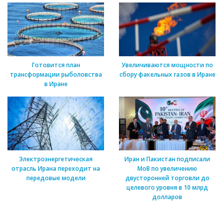
Готовится план
Увеличиваются мощности по
трансформации рыболовства
сбору факельных газов в Иране
в Иране
Электроэнергетическая
Иран и Пакистан подписали
отрасль Ирана переходит на
МоВ по увеличению
передовые модели
двусторонней торговли до
целевого уровня в 10 млрд
долларов