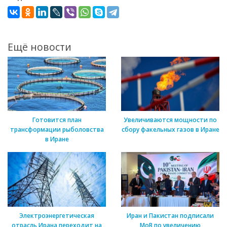
Ещё новости
Готовится план
Увеличиваются мощности по
трансформации рыболовства
сбору факельных газов в Иране
в Иране
Электроэнергетическая
Иран и Пакистан подписали
отрасль Ирана переходит на
МоВ по увеличению