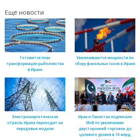
Ещё новости
Готовится план
Увеличиваются мощности по
трансформации рыболовства
сбору факельных газов в Иране
в Иране
Электроэнергетическая
Иран и Пакистан подписали
отрасль Ирана переходит на
МоВ по увеличению
передовые модели
двусторонней торговли до
целевого уровня в 10 млрд