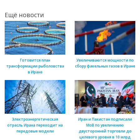
Ещё новости
Готовится план
Увеличиваются мощности по
трансформации рыболовства
сбору факельных газов в Иране
в Иране
Электроэнергетическая
Иран и Пакистан подписали
отрасль Ирана переходит на
МоВ по увеличению
передовые модели
двусторонней торговли до
целевого уровня в 10 млрд