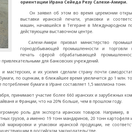
ориентации Ирана Сейеда Резу Салехи-Амири.
Он заявил об этом во время церемонии открыт
выставки иранской печати, упаковки и соответ
машин, начавшейся в Тегеране в Международном п
действующем выставочном центре.
Салехи-Амири призвал министерство промышле
горнодобывающей промышленности и торговли п
печать сферой обрабатывающей промышленнос
е привлекательными для банковских учреждений.
 мастерских, и их усилия сделали страну почти самодоста
умаги, по оценкам, в ближайшее время увеличится до 1 млн. то
ое потребление бумаги в Иране составляет 1,5 миллиона тонн.
ря, принимают участие более 660 иранских и зарубежных ком
Тайваня и Франции, что на 20% больше, чем в прошлом году.
громную роль для экспорта иранских товаров. Например, в
ртных грузов, а именно 19 тонн мандаринов, 20 тонн картофеля 
ной маркировки и упаковки иранской продукции, не соответ
существующим в российском законодательстве.