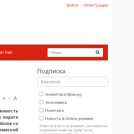
Войти
Регистрация
in Iran
Подписка
Аналитика Иран.ру
A
A
Экономика
Политика
нность
а пороге
Новость в Online режиме
ibune со
Новости в On-Line режиме - мгновенное
амской
получение новости сразу после