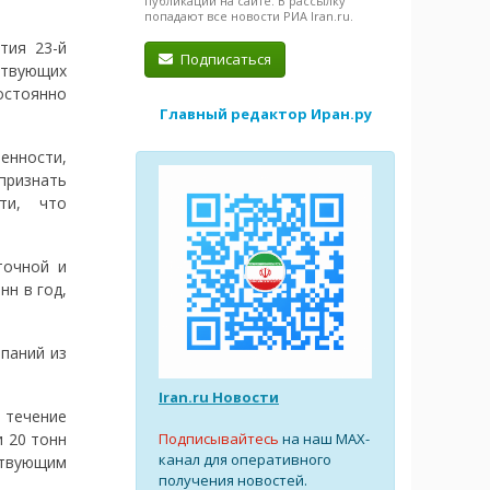
публикации на сайте. В рассылку
попадают все новости РИА Iran.ru.
ия 23-й
Подписаться
ствующих
остоянно
Главный редактор Иран.ру
нности,
ризнать
ти, что
точной и
нн в год,
паний из
Iran.ru Новости
 течение
Подписывайтесь
на наш MAX-
и 20 тонн
канал для оперативного
ствующим
получения новостей.