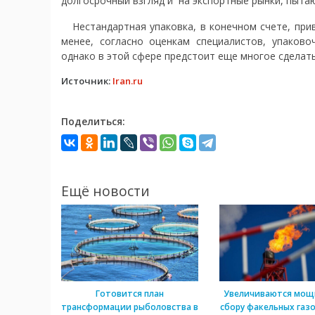
долгосрочный взгляд и на экспортные рынки, пытаю
Нестандартная упаковка, в конечном счете, прив
менее, согласно оценкам специалистов, упаково
однако в этой сфере предстоит еще многое сделат
Источник:
Iran.ru
Поделиться:
Ещё новости
Готовится план
Увеличиваются мощ
трансформации рыболовства в
сбору факельных газо