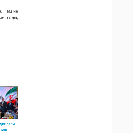
. Тем не
ие годы,
одписали
ению