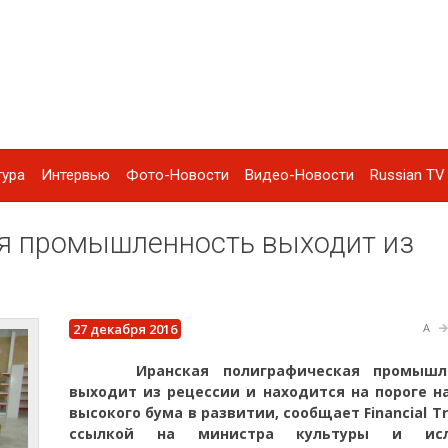
тура
Интервью
Фото-Новости
Видео-Новости
Russian TV 
я промышленность выходит из
27 декабря 2016
A
Иранская полиграфическая промышле
выходит из рецессии и находится на пороге н
высокого бума в развитии, сообщает
Financial
Tr
ссылкой на
министра культуры и исл