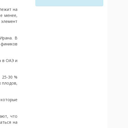
лежит на
е менее,
 элемент
Ирана. В
 фиников
 в ОАЭ и
 25-30 %
х плодов,
 которые
ают, что
аться на