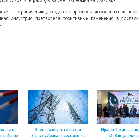
тся сократить расходы за счет экономии на упаковке.
одит к ограничению доходов от продаж и доходов от экспорта
чная индустрия претерпела позитивные изменения в последн
ь.
ности по
Электроэнергетическая
Иран и Пакистан п
в в Иране
отрасль Ирана переходит на
МоВ по увелич