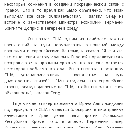
некоторые сомнения в создании посреднической связи с
Ираном. Это в то время как было объявлено, что Иран
выполнил все свои обязательства", - заявил Сеиф на
встрече с заместителем министра экономики Германии
Бригитте Цюприс, в Тегеране в среду.
Он назвал США одним из наиболее важных
препятствий на пути нормализации отношений между
иранскими и европейскими банками, и сказал: "Я считаю,
что отношения между Ираном и Европой нормализуются и
возвращаются к прошлым уровням, но все еще остается
некоторая проблема, которая была вызвана в основном
США, устанавливающими препятствия на пути
двусторонних связей". "Мы ожидаем, что европейские
страны, окажут давление на США, чтобы выполнять свои
обязанности", - сказал Сеиф.
Еще в июле, спикер парламента Ирана Али Лариджани
подчеркнул, что США пытаются блокировать иностранные
инвестиции в Иран, делая шаги против Исламской
Республики. Кроме того, в апреле, Верховный лидер
Исламской революции аятолла Сейед Али Хаменеи