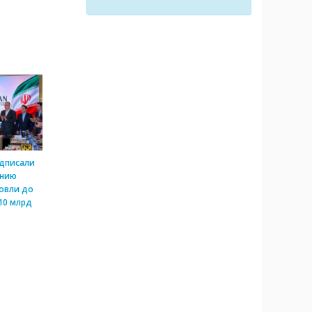
одписали
ению
овли до
10 млрд