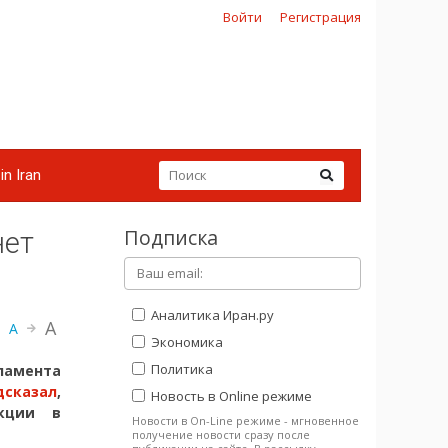
Войти
Регистрация
in Iran
Подписка
нет
Аналитика Иран.ру
A
A
Экономика
Политика
амента
дсказал
,
Новость в Online режиме
укции в
Новости в On-Line режиме - мгновенное
получение новости сразу после