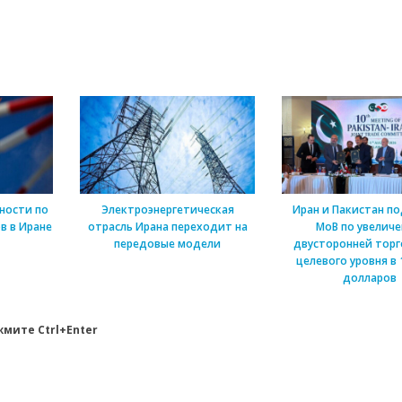
ности по
Электроэнергетическая
Иран и Пакистан п
в в Иране
отрасль Ирана переходит на
МоВ по увелич
передовые модели
двусторонней торг
целевого уровня в 
долларов
мите Ctrl+Enter