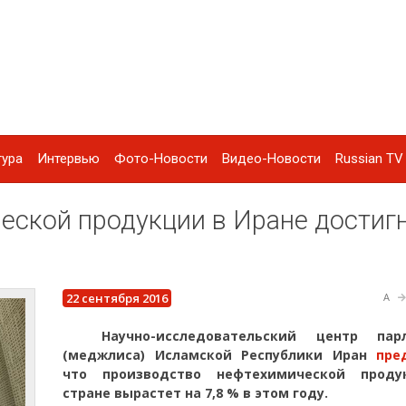
тура
Интервью
Фото-Новости
Видео-Новости
Russian TV 
еской продукции в Иране достиг
22 сентября 2016
A
Научно-исследовательский центр парл
(меджлиса) Исламской Республики Иран
пре
что производство нефтехимической прод
стране вырастет на 7,8 % в этом году.