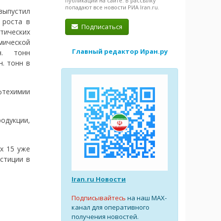
публикации на сайте. В рассылку
попадают все новости РИА Iran.ru.
пустил
 роста в
Подписаться
тических
мической
Главный редактор Иран.ру
н. тонн
. тонн в
фтехимии
одукции,
х 15 уже
стиции в
Iran.ru Новости
Подписывайтесь
на наш MAX-
канал для оперативного
получения новостей.