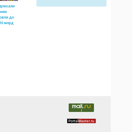
одписали
ению
овли до
10 млрд