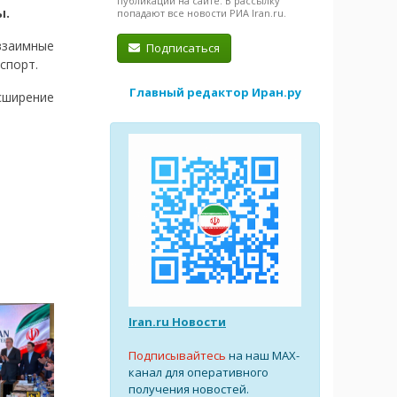
публикации на сайте. В рассылку
ы.
попадают все новости РИА Iran.ru.
заимные
Подписаться
спорт.
Главный редактор Иран.ру
сширение
Iran.ru Новости
Подписывайтесь
на наш MAX-
канал для оперативного
получения новостей.