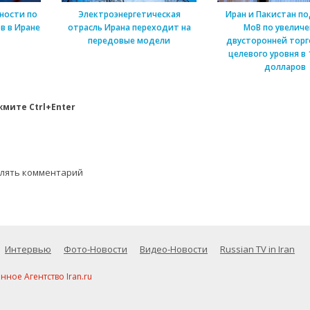
ности по
Электроэнергетическая
Иран и Пакистан п
в в Иране
отрасль Ирана переходит на
МоВ по увелич
передовые модели
двусторонней торг
целевого уровня в 
долларов
мите Ctrl+Enter
влять комментарий
Интервью
Фото-Новости
Видео-Новости
Russian TV in Iran
ое Агентство Iran.ru