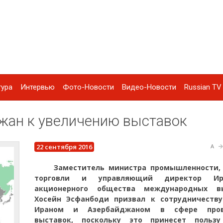
тура
Интервью
Фото-Новости
Видео-Новости
Russian TV 
жан к увеличению выставок
22 сентября 2016
A
Заместитель министра промышленности, 
торговли и управляющий директор Ира
акционерного общества международных в
Хосейн Эсфанбоди призвал к сотрудничеств
Ираном и Азербайджаном в сфере пров
выставок, поскольку это принесет польз