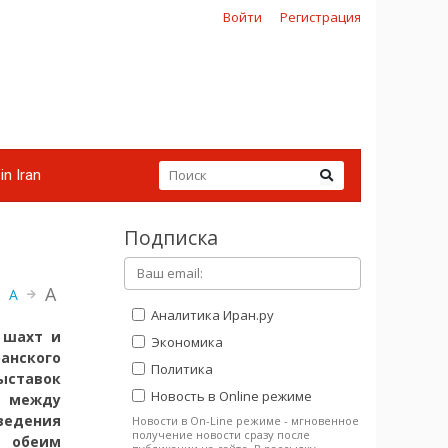
Войти
Регистрация
in Iran
Подписка
A
A
Аналитика Иран.ру
шахт и
Экономика
нского
Политика
ыставок
Новость в Online режиме
у между
едения
Новости в On-Line режиме - мгновенное
получение новости сразу после
у обеим