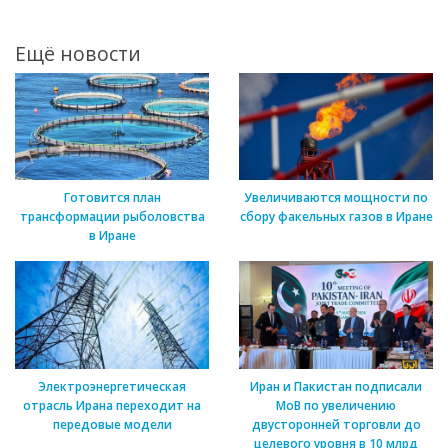
Ещё новости
Готовится план
Увеличиваются мощности по
трансформации рыболовства
сбору факельных газов в Иране
в Иране
Электроэнергетическая
Иран и Пакистан подписали
отрасль Ирана переходит на
МоВ по увеличению
передовые модели
двусторонней торговли до
целевого уровня в 10 млрд