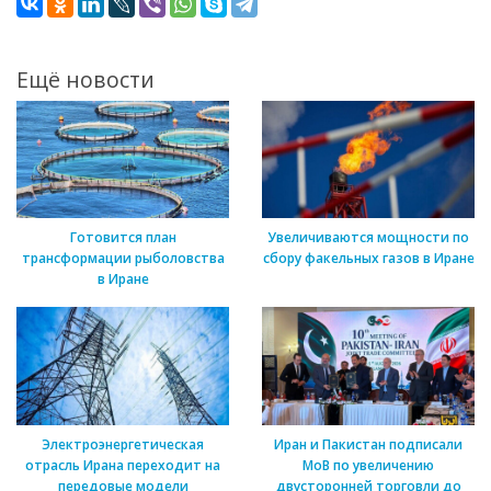
Ещё новости
Готовится план
Увеличиваются мощности по
трансформации рыболовства
сбору факельных газов в Иране
в Иране
Электроэнергетическая
Иран и Пакистан подписали
отрасль Ирана переходит на
МоВ по увеличению
передовые модели
двусторонней торговли до