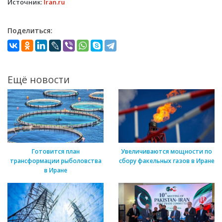
Источник:
Iran.ru
Поделиться:
Ещё новости
Готовится план
Увеличиваются мощности по
трансформации рыболовства
сбору факельных газов в Иране
в Иране