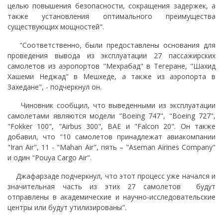
целью повышения безопасности, сокращения задержек, а
также установления оптимального преимущества
существующих мощностей".
"Соответственно, были предоставлены основания для
проведения вывода из эксплуатации 27 пассажирских
самолетов из аэропортов "Мехрабад" в Тегеране, "Шахид
Хашеми Неджад" в Мешхеде, а также из аэропорта в
Захедане", - подчеркнул он.
Чиновник сообщил, что выведенными из эксплуатации
самолетами являются модели "Boeing 747", "Boeing 727",
"Fokker 100", "Airbus 300", BAE и "Falcon 20". Он также
добавил, что "10 самолетов принадлежат авиакомпании
"Iran Air", 11 - "Mahan Air", пять – "Aseman Airines Company"
и один "Pouya Cargo Air".
Джафарзаде подчеркнул, что этот процесс уже начался и
значительная часть из этих 27 самолетов будут
отправлены в академические и научно-исследовательские
центры или будут утилизированы".