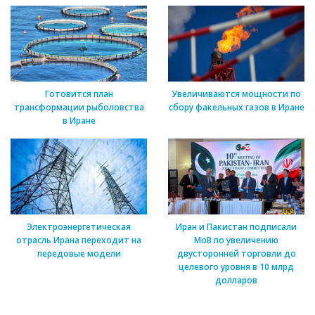
Готовится план
Увеличиваются мощности по
трансформации рыболовства
сбору факельных газов в Иране
в Иране
Электроэнергетическая
Иран и Пакистан подписали
отрасль Ирана переходит на
МоВ по увеличению
передовые модели
двусторонней торговли до
целевого уровня в 10 млрд
долларов