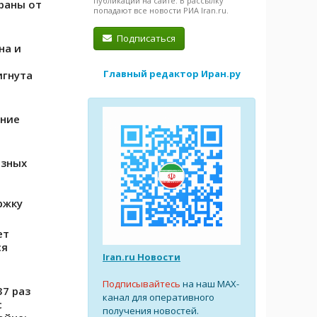
публикации на сайте. В рассылку
раны от
попадают все новости РИА Iran.ru.
Подписаться
на и
Главный редактор Иран.ру
игнута
ение
озных
ржку
ет
ся
Iran.ru Новости
Подписывайтесь
на наш MAX-
37 раз
канал для оперативного
с
получения новостей.