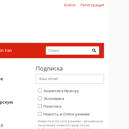
Войти
Регистрация
in Iran
Подписка
ве
Аналитика Иран.ру
Экономика
орскую
Политика
Новость в Online режиме
Новости в On-Line режиме - мгновенное
ет
получение новости сразу после