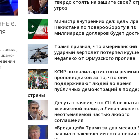
твердо стоять на защите своей ст
угроз
Министр внутренних дел: цель Ира
нные,
Пакистана по товарообороту в 10
ля
миллиардов долларов будет дост
Трамп признал, что американский
 заявил,
ударный вертолет потерпел круш
рикано-
недалеко от Ормузского пролива
ведении
в
КСИР похвалил артистов и религи
проповедников за то, что они
поддерживают людей во время
публичных демонстраций в подде
страны
Депутат заявил, что США не хвата
«серьезной воли», а Ливан являет
неотъемлемой частью любого
соглашения
«Бредящий» Трамп за два месяца 
заявил о заключении соглашения 