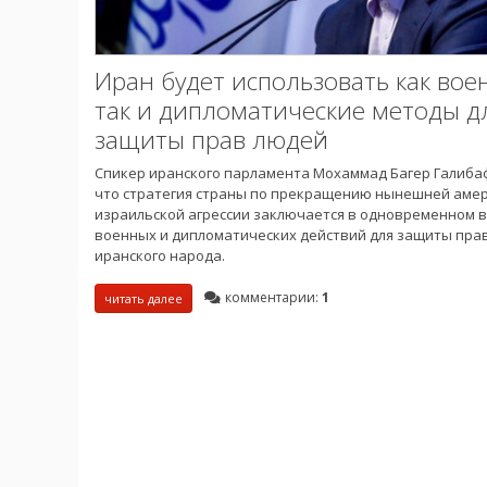
Иран будет использовать как вое
так и дипломатические методы д
защиты прав людей
Спикер иранского парламента Мохаммад Багер Галибаф
что стратегия страны по прекращению нынешней аме
израильской агрессии заключается в одновременном 
военных и дипломатических действий для защиты пра
иранского народа.
комментарии:
1
читать далее