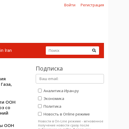
Войти
Регистрация
in Iran
Подписка
лия
Газа,
Аналитика Иран.ру
Экономика
сти ООН
Политика
оз со
ений
Новость в Online режиме
Новости в On-Line режиме - мгновенное
ты ООН
получение новости сразу после