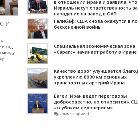
в отношении Ирана и заявила, что
Израиль несут ответственность за
нападение на завод в ОАЭ
Галибаф: США снова окажутся в л
ю и
бесконечной войны
ана
Специальная экономическая зона
 и ход
«Саракс» начинает работу в Иране
в между
ву
Качество дорог улучшается благо
укреплению 8000 км основных
транспортных артерий Ирана
Багеи: Иран ведет переговоры
добросовестно, но относится к СШ
«глубоким недоверием»
комментарии:
1