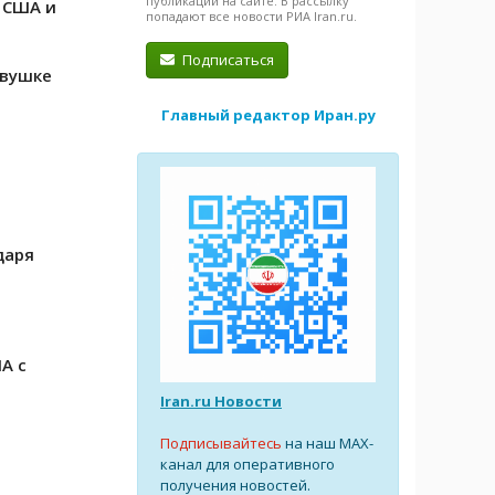
публикации на сайте. В рассылку
 США и
попадают все новости РИА Iran.ru.
Подписаться
овушке
Главный редактор Иран.ру
даря
А с
Iran.ru Новости
Подписывайтесь
на наш MAX-
канал для оперативного
получения новостей.