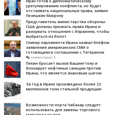
Иран готов к дипломатическому
урегулированию конфликта, но будет
отстаивать национальные права, заявил
Пезешкян Макрону
Представитель министерства обороны:
США должны признать права Ирана и
разорвать отношения с Израилем, чтобы
выбраться из болот
Спикер парламента Ирана назвал блефом
заявления американских СМИ о
готовящемся соглашении с Тегераном
комментарии:
1
Пекин бросает вызов Вашингтону и
блокирует нефтяные санкции против
Ирана, что является знаковым шагом
За год в Иране произведено более 22
миллионов тонн стальной продукции
Возможности порта Чабахар следует
использовать для замены торгового
маршрута на юге