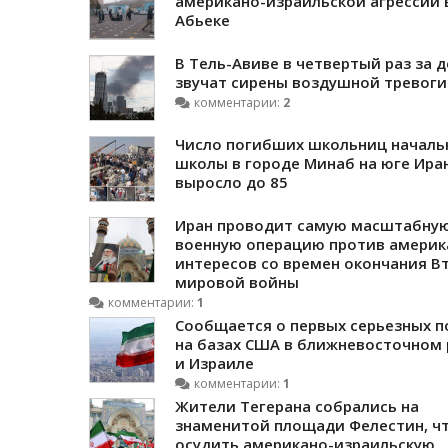
американо-израильской агрессии 
Абьеке
В Тель-Авиве в четвертый раз за 
звучат сирены воздушной тревоги
комментарии:
2
Число погибших школьниц началь
школы в городе Минаб на юге Ира
выросло до 85
Иран проводит самую масштабну
военную операцию против америк
интересов со времен окончания В
мировой войны
комментарии:
1
Сообщается о первых серьезных п
на базах США в ближневосточном 
и Израиле
комментарии:
1
Жители Тегерана собрались на
знаменитой площади Фелестин, ч
осудить американо-израильскую