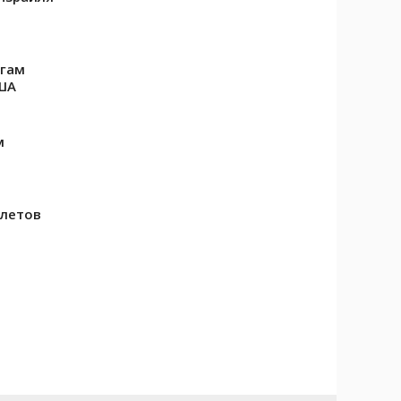
огам
США
м
олетов