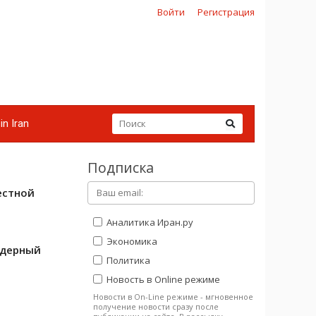
Войти
Регистрация
in Iran
Подписка
естной
Аналитика Иран.ру
Экономика
ядерный
Политика
Новость в Online режиме
Новости в On-Line режиме - мгновенное
и
получение новости сразу после