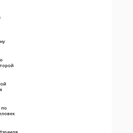
и
и
ну
ю
второй
кой
я
 по
еловек
Израиля