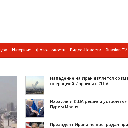
тура
Интервью
Фото-Новости
Видео-Новости
Russian TV 
Нападение на Иран является совм
операцией Израиля с США
Израиль и США решили устроить 
Пурим Ирану
Президент Ирана не пострадал пр