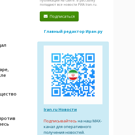
публикации на сайте. В рассылку
попадают все новости РИА Iran.ru.
Подписаться
Главный редактор Иран.ру
дал
аре,
сле
бщество
Iran.ru Новости
против
Подписывайтесь
на наш MAX-
весь
канал для оперативного
получения новостей.