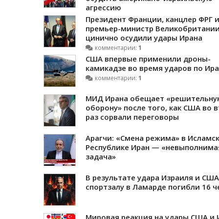
агрессию
Президент Франции, канцлер ФРГ 
премьер-министр Великобритани
цинично осудили удары Ирана
комментарии:
1
США впервые применили дроны-
камикадзе во время ударов по Ира
комментарии:
1
МИД Ирана обещает «решительну
оборону» после того, как США во 
раз сорвали переговоры
Арагчи: «Смена режима» в Исламс
Республике Иран — «невыполнима
задача»
В результате удара Израиля и США
спортзалу в Ламарде погибли 16 ч
Мировая реакция на удары США и 