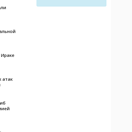
али
чальной
 Ираке
х атак
м
гиб
мией