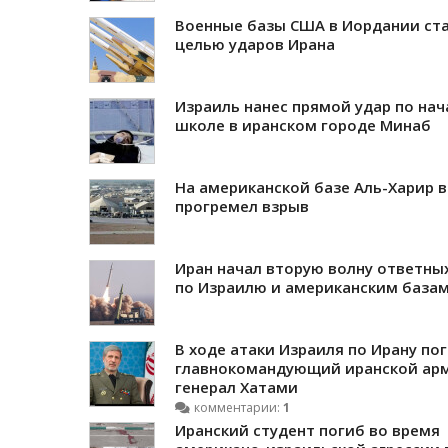
Военные базы США в Иордании ст
целью ударов Ирана
Израиль нанес прямой удар по на
школе в иранском городе Минаб
На американской базе Аль-Харир в
прогремел взрыв
Иран начал вторую волну ответны
по Израилю и американским база
В ходе атаки Израиля по Ирану по
главнокомандующий иранской ар
генерал Хатами
комментарии:
1
Иранский студент погиб во время