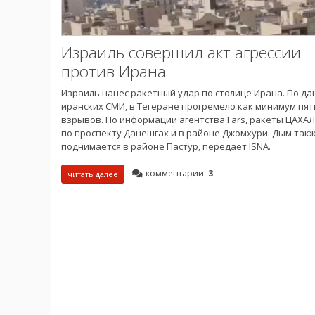
Израиль совершил акт агрессии
против Ирана
Израиль нанес ракетный удар по столице Ирана. По д
иранских СМИ, в Тегеране прогремело как минимум пят
взрывов. По информации агентства Fars, ракеты ЦАХА
по проспекту Данешгах и в районе Джомхури. Дым так
поднимается в районе Пастур, передает ISNA.
комментарии:
3
читать далее