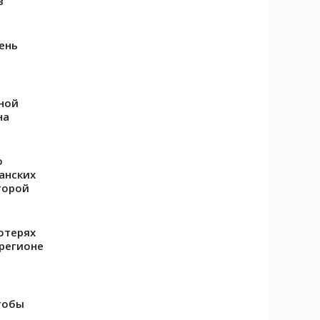
в
день
ной
на
ю
анских
торой
отерях
регионе
тобы