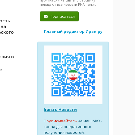
публикации на сайте. В рассылку
попадают все новости РИА Iran.ru.
Подписаться
ость
 на
Главный редактор Иран.ру
еского
ения в
е
Iran.ru Новости
Подписывайтесь
на наш MAX-
канал для оперативного
получения новостей.