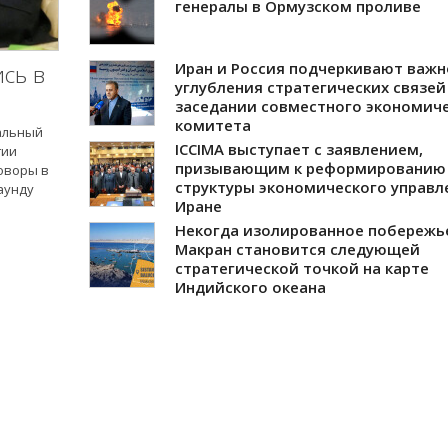
генералы в Ормузском проливе
Иран и Россия подчеркивают важн
сь в
углубления стратегических связей
заседании совместного экономич
комитета
альный
ICCIMA выступает с заявлением,
гии
призывающим к реформированию
оворы в
структуры экономического управл
аунду
Иране
Некогда изолированное побережь
Макран становится следующей
стратегической точкой на карте
Индийского океана