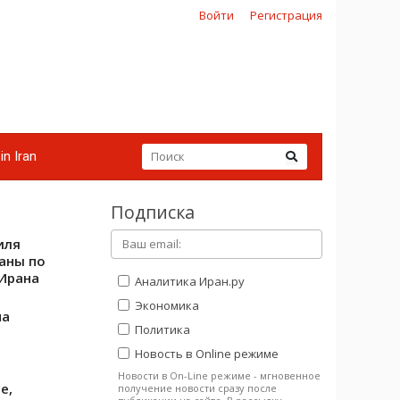
Войти
Регистрация
in Iran
Подписка
иля
аны по
Ирана
Аналитика Иран.ру
Экономика
на
Политика
Новость в Online режиме
Новости в On-Line режиме - мгновенное
е,
получение новости сразу после