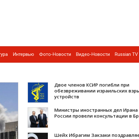
тура
Интервью
Фото-Новости
Видео-Новости
Russian TV 
Двое членов КСИР погибли при
обезвреживании израильских взр
устройств
Министры иностранных дел Ирана
России провели консультации в Б
Шейх Ибрагим Закзаки поздравля