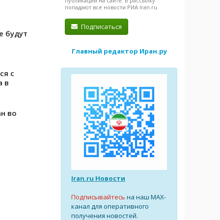
публикации на сайте. В рассылку
попадают все новости РИА Iran.ru.
Подписаться
е будут
Главный редактор Иран.ру
ся с
а в
н во
Iran.ru Новости
Подписывайтесь
на наш MAX-
канал для оперативного
получения новостей.