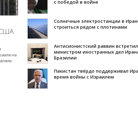
с победой в войне
Солнечные электростанции в Иран
строиться рядом с плотинами
 США
Антисионистский раввин встретил
м
министром иностранных дел Иран
раиля на
Бразилии
авляли
Пакистан твёрдо поддерживал Ира
время войны с Израилем