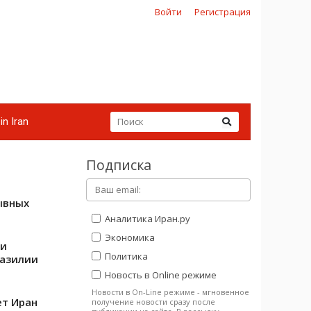
Войти
Регистрация
in Iran
Подписка
ывных
Аналитика Иран.ру
Экономика
 и
Политика
разилии
Новость в Online режиме
Новости в On-Line режиме - мгновенное
ет Иран
получение новости сразу после