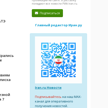
публикации на сайте. В рассылку
попадают все новости РИА Iran.ru.
Подписаться
АТЭ
Главный редактор Иран.ру
брались
е
твиям
списка
Iran.ru Новости
езной
Подписывайтесь
на наш MAX-
а 7
канал для оперативного
получения новостей.