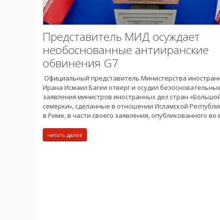
Представитель МИД осуждает
необоснованные антииранские
обвинения G7
Официальный представитель Министерства иностран
Ирана Исмаил Багеи отверг и осудил безосновательны
заявления министров иностранных дел стран «Большо
семёрки», сделанные в отношении Исламской Республи
в Риме, в части своего заявления, опубликованного во 
читать далее