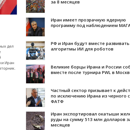
за 8 месяцев
Иран имеет прозрачную ядерную
программу под наблюдением МАГ
РФ и Иран будут вместе развивать
ных дел
алгоритмы ИИ для роботов
е
й
ки Иран
Великие борцы Ирана и России со
вторник.
вместе после турнира PWL в Москв
Частный сектор призывает к дейс
по исключению Ирана из черного 
ФАТФ
Иран экспортировал окатыши жел
руды на сумму 513 млн долларов з
месяцев