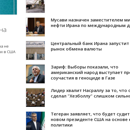
Мусави назначен заместителем м
нефти Ирана по международным 
на
Центральный банк Ирана запустит
на не
рынок обмена валюты
ах в США
Зариф: Выборы показали, что
американский народ выступает пр
соучастия в геноциде в Газе
Лидер хвалит Насраллу за то, что 
сделал "Хезболлу" слишком сильн
Тегеран заявляет, что будет судит
новом президенте США на основе 
политики