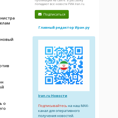
публикации на сайте. В рассылку
попадают все новости РИА Iran.ru.
Подписаться
инистра
делам
Главный редактор Иран.ру
 новый
отив
он
ой
Iran.ru Новости
ь о
Подписывайтесь
на наш MAX-
его
канал для оперативного
получения новостей.