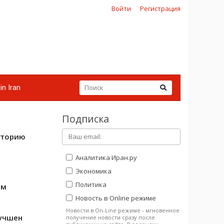
Войти
Регистрация
in Iran
Подписка
иторию
Аналитика Иран.ру
Экономика
Политика
ом
Новость в Online режиме
Новости в On-Line режиме - мгновенное
лучшен
получение новости сразу после