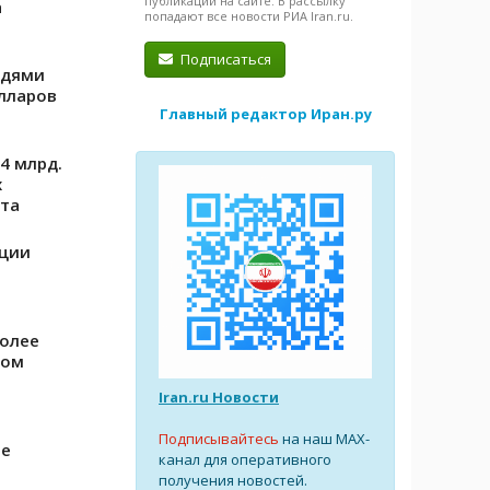
публикации на сайте. В рассылку
а
попадают все новости РИА Iran.ru.
Подписаться
едями
лларов
Главный редактор Иран.ру
4 млрд.
х
рта
кции
более
вом
Iran.ru Новости
Подписывайтесь
на наш MAX-
ле
канал для оперативного
получения новостей.