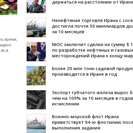
держаться на расстоянии от Иран
Ненефтяная торговля Ирана с сос
достигла почти 50 миллиардов до
за 10 месяцев
ть время,
NIOC заключит сделки на сумму $ 1
зидент
по разработке нефтяных и газовы
 45-й
месторождений Ирана к концу ма
Более 20 млн тонн садовой проду
производится в Иране в год
Экспорт губчатого железа вырос 
чем на 109% за 10 месяцев в годо
исчислении
Военно-морской флот Ирана
приветствует 94-ю флотилию пос
выполнения задания