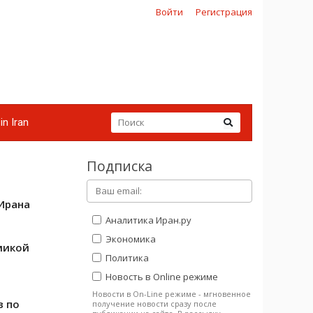
Войти
Регистрация
in Iran
Подписка
 Ирана
Аналитика Иран.ру
Экономика
микой
Политика
Новость в Online режиме
Новости в On-Line режиме - мгновенное
в по
получение новости сразу после