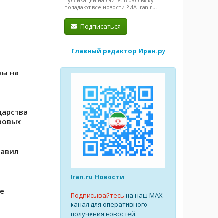
публикации на сайте. В рассылку
попадают все новости РИА Iran.ru.
Подписаться
Главный редактор Иран.ру
ны на
дарства
ровых
тавил
Iran.ru Новости
ие
Подписывайтесь
на наш MAX-
канал для оперативного
получения новостей.