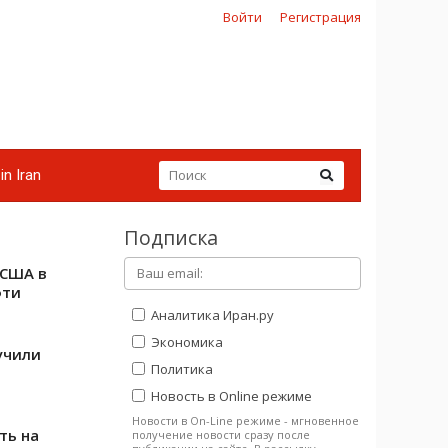
Войти
Регистрация
in Iran
Подписка
 США в
фти
Аналитика Иран.ру
Экономика
учили
Политика
Новость в Online режиме
Новости в On-Line режиме - мгновенное
ть на
получение новости сразу после