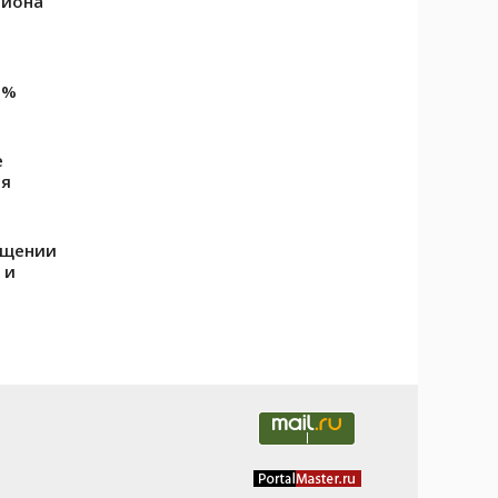
лиона
2%
е
ия
ощении
 и