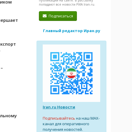
публикации на сайте. В рассылку
фиком
попадают все новости РИА Iran.ru.
Подписаться
вершает
Главный редактор Иран.ру
экспорт
.
 –
Iran.ru Новости
ильному
Подписывайтесь
на наш MAX-
канал для оперативного
получения новостей.