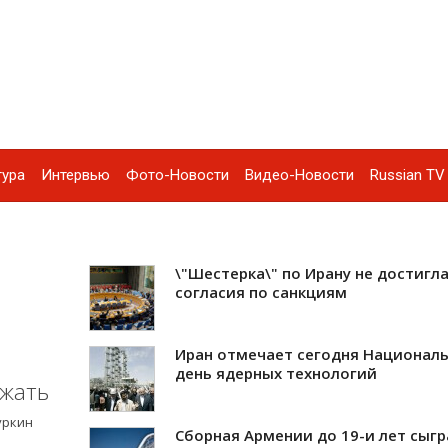
тура
Интервью
Фото-Новости
Видео-Новости
Russian TV 
\"Шестерка\" по Ирану не достигл
согласия по санкциям
Иран отмечает сегодня Национал
день ядерных технологий
жать
уркин
Сборная Армении до 19-и лет сыгр