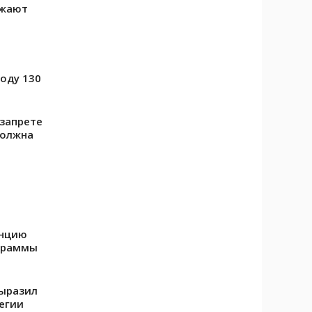
ожают
оду 130
 запрете
должна
енцию
ограммы
выразил
егии