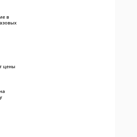
ие в
газовых
т цены
на
у