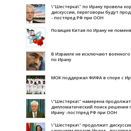
\"Шестерка\" по Ирану провела х
дискуссии, переговоры будут про
- постпред РФ при ООН
Позиция Китая по Ирану не помен
В Израиле не исключают военного
по Ирану
МОК поддержал ФИФА в споре с И
\"Шестерка\" намерена продолжа
дипломатический поиск решения 
Ирану -постпред РФ при ООН
\"Шестерка\" продолжит дискусси
санкциям против Ирана - постпре