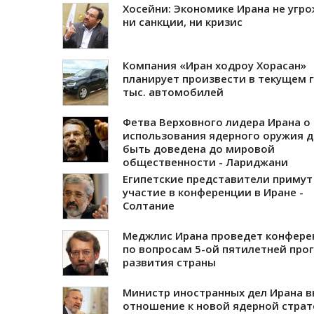
Хосейни: Экономике Ирана не угр
ни санкции, ни кризис
Компания «Иран ходроу Хорасан»
планирует произвести в текущем г
тыс. автомобилей
Фетва Верховного лидера Ирана о
использования ядерного оружия 
быть доведена до мировой
общественности - Лариджани
Египетские представители примут
участие в конференции в Иране -
Солтание
Меджлис Ирана проведет конфер
по вопросам 5-ой пятилетней пр
развития страны
Министр иностранных дел Ирана 
отношение к новой ядерной страт