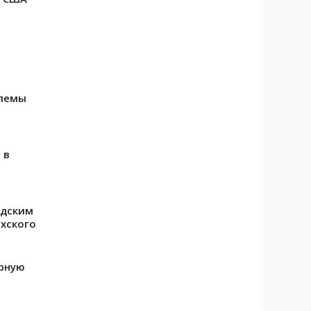
блемы
 в
идским
хского
ерную