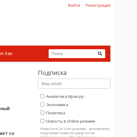
Войти
Регистрация
in Iran
Подписка
а
Аналитика Иран.ру
Экономика
ьный
Политика
Новость в Online режиме
Новости в On-Line режиме - мгновенное
ает со
получение новости сразу после