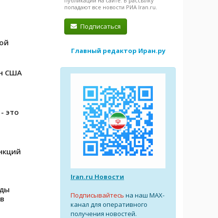
публикации на сайте. В рассылку
попадают все новости РИА Iran.ru.
Подписаться
ой
Главный редактор Иран.ру
ан США
- это
нкций
Iran.ru Новости
оды
Подписывайтесь
на наш MAX-
ов
канал для оперативного
получения новостей.