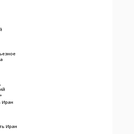
й
рьезное
та
,
ий
»
 Иран
ть Иран