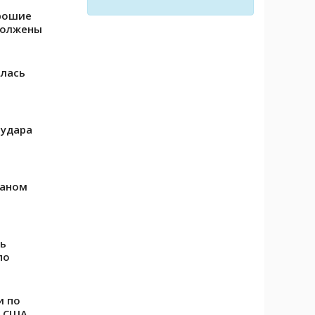
орошие
должены
ялась
 удара
раном
ть
по
и по
д США